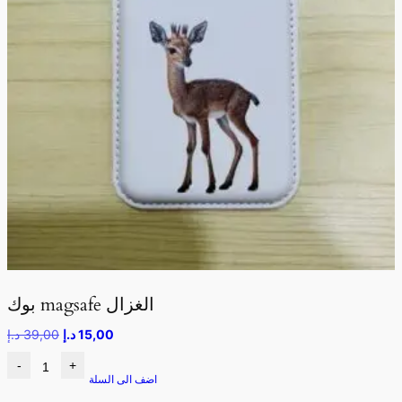
بوك magsafe الغزال
15,00
د.إ
39,00
د.إ
-
+
اضف الى السلة