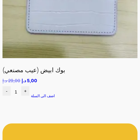
بوك ابيض (عيب مصنعي)
5,00
د.إ
29,00
د.إ
-
+
اضف الى السلة