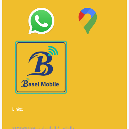
Links:
971506147554+
الهاتف / الواتساب :