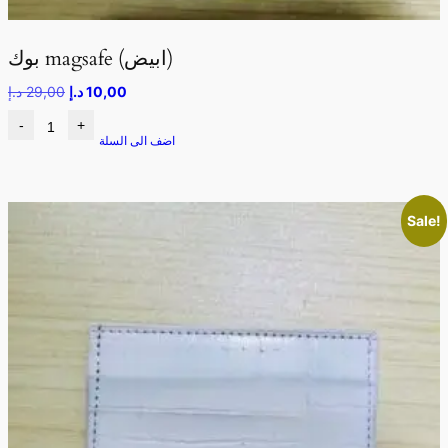
بوك magsafe (ابيض)
10,00
د.إ
29,00
د.إ
-
+
اضف الى السلة
Sale!