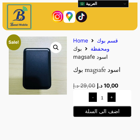
العربية
قسم بوك
Home
Sale!
ومحفظة
بوك
magsafe اسود
بوك magsafe اسود
10,00
د.إ
29,00
د.إ
-
+
اضف الى السلة