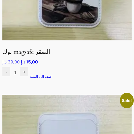
بوك magsafe الصقر
15,00
د.إ
39,00
د.إ
-
+
اضف الى السلة
Sale!