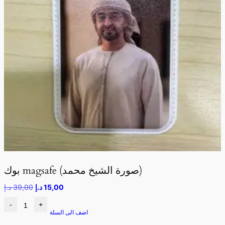
بوك magsafe (صورة الشيخ محمد)
15,00
د.إ
39,00
د.إ
-
+
اضف الى السلة