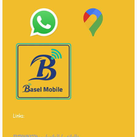
Links:
971506147554+
الهاتف / الواتساب :