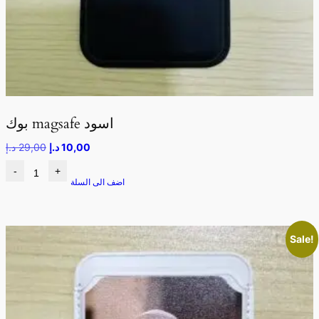
بوك magsafe اسود
10,00
د.إ
29,00
د.إ
-
+
اضف الى السلة
Sale!