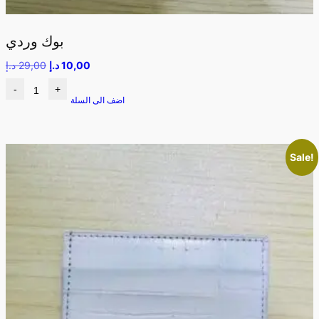
بوك وردي
10,00
د.إ
29,00
د.إ
-
+
اضف الى السلة
Sale!