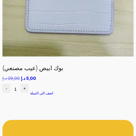
بوك ابيض (عيب مصنعي)
5,00
د.إ
29,00
د.إ
-
+
اضف الى السلة