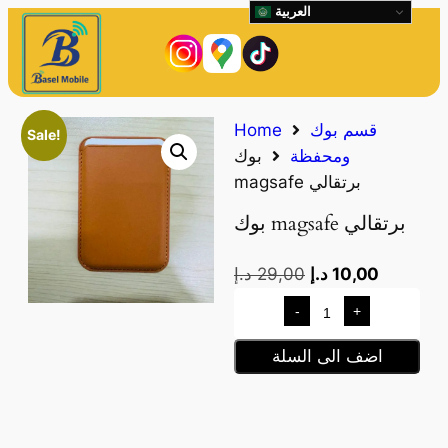
العربية
قسم بوك
Home
Sale!
ومحفظة
بوك
magsafe برتقالي
بوك magsafe برتقالي
10,00
د.إ
29,00
د.إ
-
+
اضف الى السلة