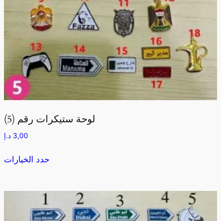
لوحة ستيكرات رقم (5)
د.إ
3,00
حدد الخيارات