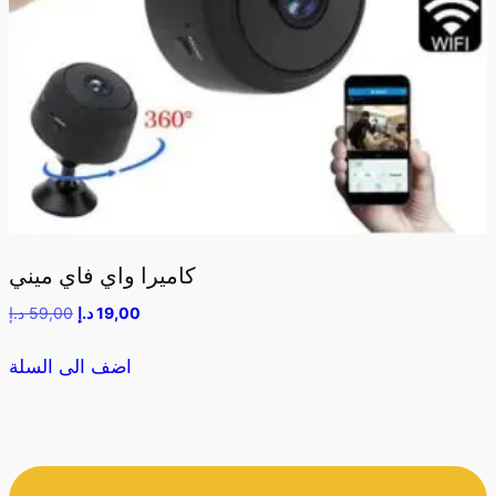
كاميرا واي فاي ميني
19,00
د.إ
59,00
د.إ
اضف الى السلة