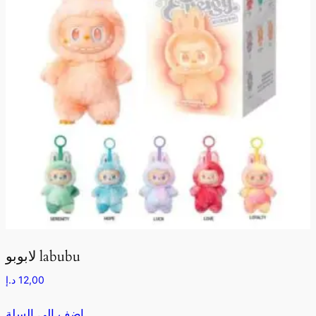
لابوبو labubu
12,00
د.إ
اضف الى السلة