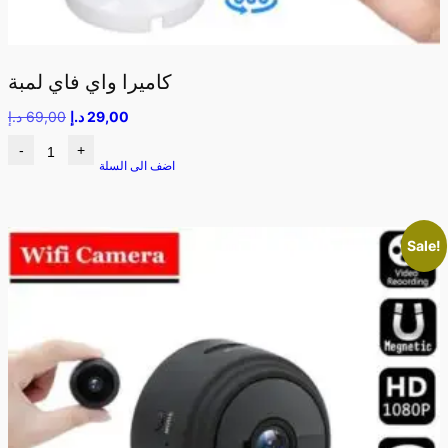
كاميرا واي فاي لمبة
29,00
د.إ
69,00
د.إ
-
+
اضف الى السلة
Sale!