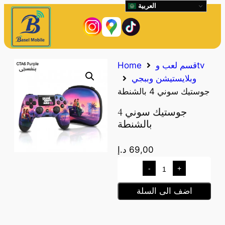
العربية
قسم لعب وtv
Home
وبلايستيشن وببجي
جوستيك سوني 4 بالشنطة
جوستيك سوني 4
بالشنطة
69,00
د.إ
-
+
اضف الى السلة