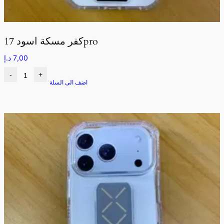
كفر مسكة اسود 17pro
7,00
د.إ
-
+
اضف الى السلة