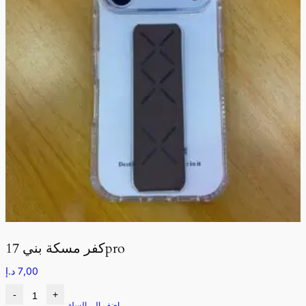
كفر مسكة بني 17pro
7,00
د.إ
-
+
اضف الى السلة