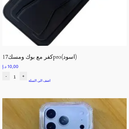
كفر مع بوك ومسك17pro(اسود)
10,00
د.إ
-
+
اضف الى السلة