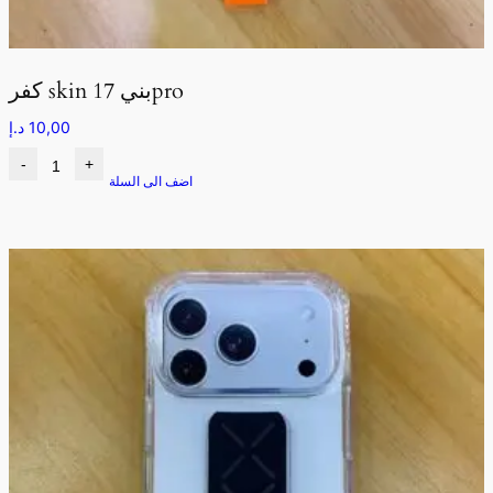
كفر skin بني 17pro
10,00
د.إ
-
+
اضف الى السلة