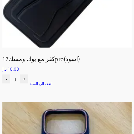
كفر مع بوك ومسك17pro(اسود)
10,00
د.إ
-
+
اضف الى السلة