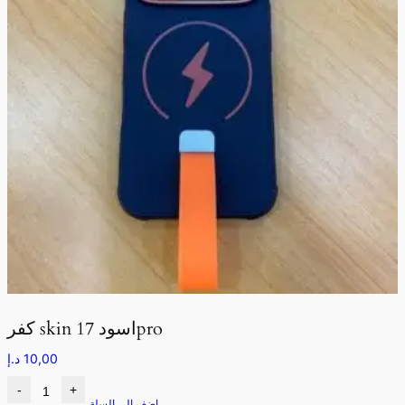
كفر skin اسود 17pro
10,00
د.إ
-
+
اضف الى السلة