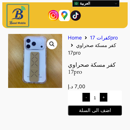
العربية
كفرات 17pro
Home
كفر مسكة صحراوي
17pro
كفر مسكة صحراوي
17pro
7,00
د.إ
-
+
اضف الى السلة