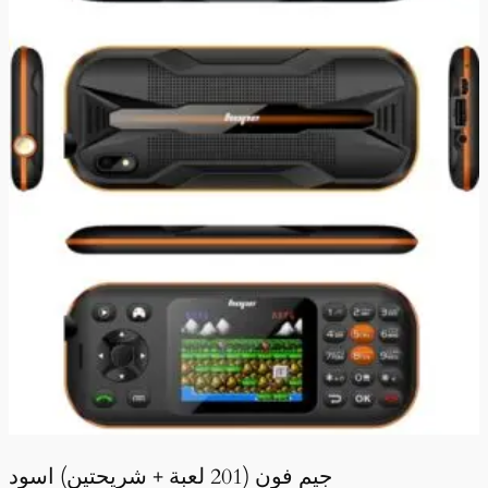
جيم فون (201 لعبة + شريحتين) اسود