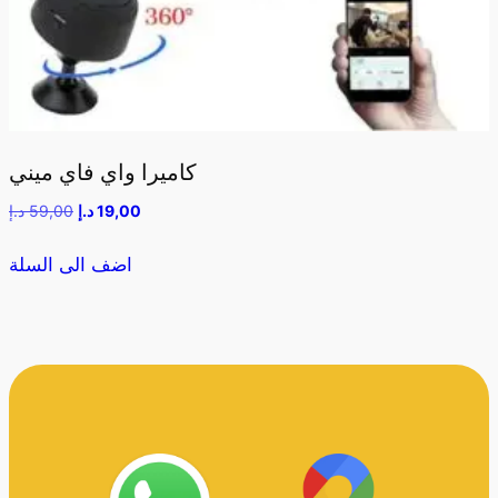
كاميرا واي فاي ميني
19,00
د.إ
59,00
د.إ
اضف الى السلة