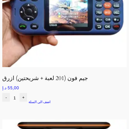
جيم فون (201 لعبة + شريحتين) ازرق
55,00
د.إ
-
+
اضف الى السلة