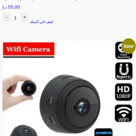
55,00
د.إ
-
+
اضف الى السلة
Sale!