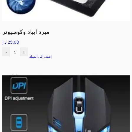
مبرد ايباد وكومبيوتر
25,00
د.إ
-
+
اضف الى السلة