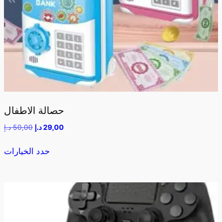
حصالة الاطفال
29,00
د.إ
50,00
د.إ
حدد الخيارات