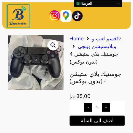
العربية
قسم لعب وtv
Home
وبلايستيشن وببجي
جوستيك بلاي ستيشن 4
(بدون بوكس)
جوستيك بلاي ستيشن
4 (بدون بوكس)
35,00
د.إ
-
+
اضف الى السلة