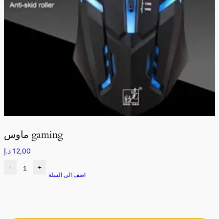
ماوس gaming
12,00
د.إ
-
+
اضف الى السلة