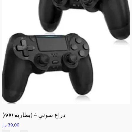
دراع سوني 4 (بطارية 600)
39,00
د.إ