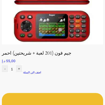
جيم فون (201 لعبة + شريحتين) احمر
55,00
د.إ
-
+
اضف الى السلة