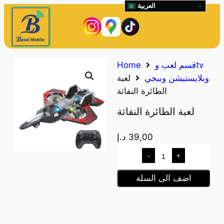
العربية
قسم لعب وtv
Home
وبلايستيشن وببجي
لعبة
الطائرة النفاثة
لعبة الطائرة النفاثة
39,00
د.إ
-
+
اضف الى السلة