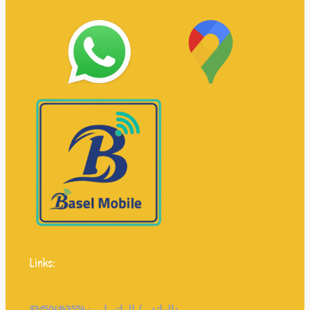
Links:
971506147554+
الهاتف / الواتساب :