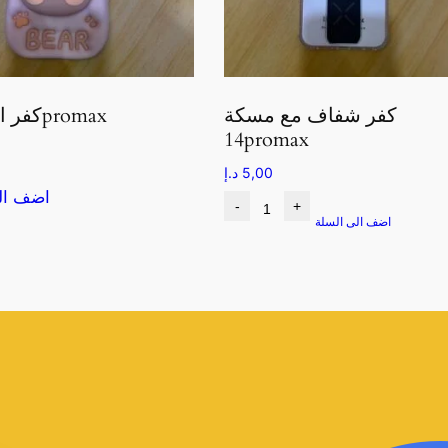
كفر شفاف مع مسكة
كفر الدب 14promax
14promax
5,00
د.إ
اضف ال
-
+
اضف الى السلة