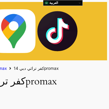
العربية
كفر تراثي دبي 14promax
كفرات x
كفر تراثي دبي 14promax