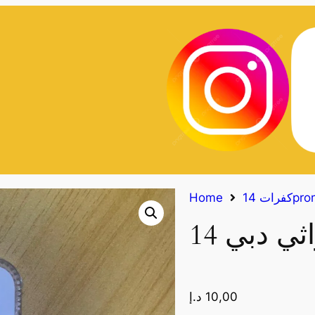
14proma
Home
10,00
د.إ