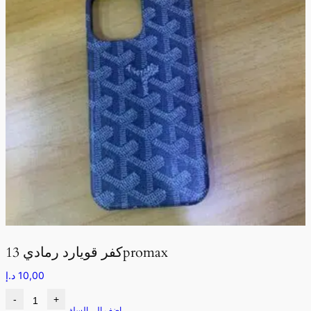
كفر قويارد رمادي 13promax
10,00
د.إ
-
+
اضف الى السلة