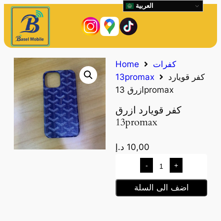
العربية
كفرات
Home
كفر قويارد
13promax
ازرق 13promax
كفر قويارد ازرق
13promax
10,00
د.إ
-
+
اضف الى السلة