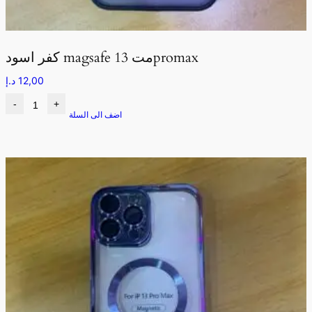
كفر اسود magsafe مت 13promax
12,00
د.إ
-
+
اضف الى السلة