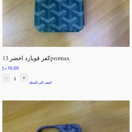
كفر قويارد اخضر 13promax
10,00
د.إ
-
+
اضف الى السلة