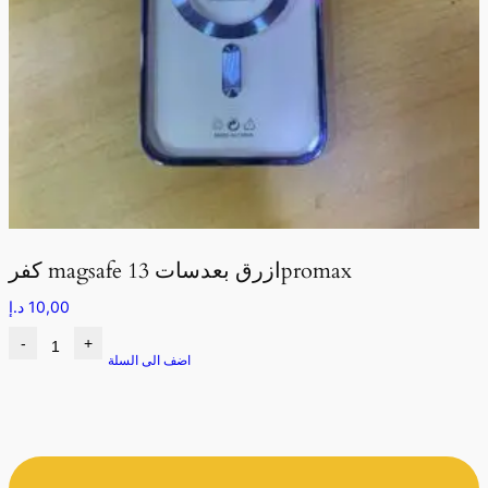
كفر magsafe ازرق بعدسات 13promax
10,00
د.إ
-
+
اضف الى السلة