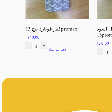
ل اسود
كفر قويارد بيج 13promax
13pro
10,00
د.إ
8,00
د.إ
-
+
اضف الى السلة
-