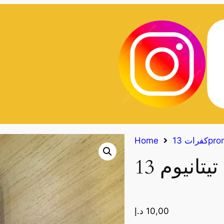
13proma
Home
10,00
د.إ