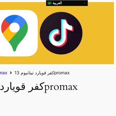
العربية
كفر قويارد تيتانيوم 13promax
كفرات x
كفر قويارد تيتانيوم 13promax