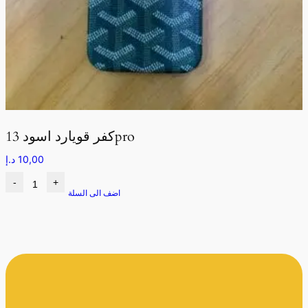
كفر قويارد اسود 13pro
10,00
د.إ
-
+
اضف الى السلة