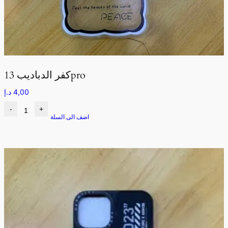
كفر الدباديب 13pro
4,00
د.إ
-
+
اضف الى السلة