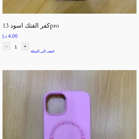
كفر الفتك اسود 13pro
4,00
د.إ
-
+
اضف الى السلة