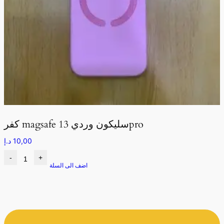
كفر magsafe سليكون وردي 13pro
10,00
د.إ
-
+
اضف الى السلة