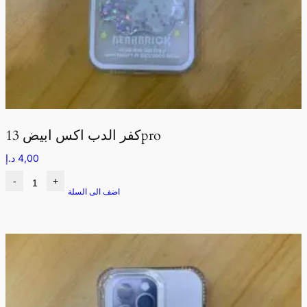
كفر الدب اكس ابيض 13pro
4,00
د.إ
-
+
اضف الى السلة