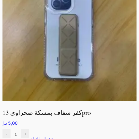
كفر شفاف بمسكة صحراوي 13pro
5,00
د.إ
-
+
اضف الى السلة