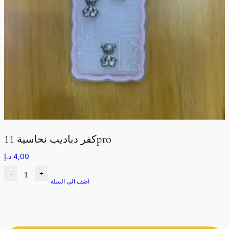
كفر دباديب نحاسية 11pro
4,00
د.إ
-
+
اضف الى السلة