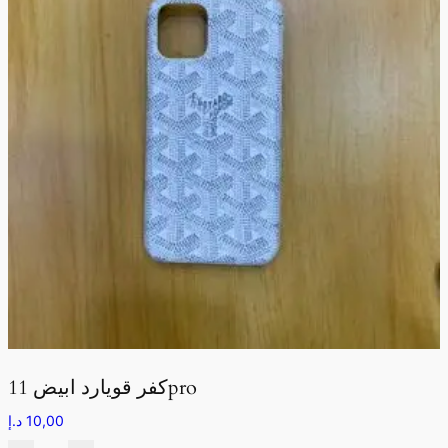
كفر قويارد ابيض 11pro
10,00
د.إ