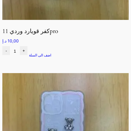
كفر قويارد وردي 11pro
10,00
د.إ
-
+
اضف الى السلة