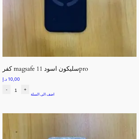
كفر magsafe سليكون اسود 11pro
10,00
د.إ
-
+
اضف الى السلة