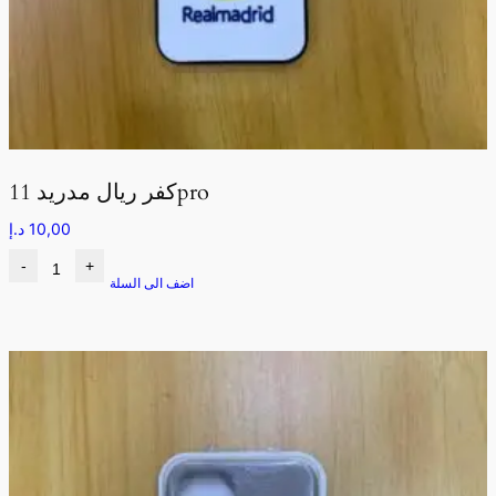
كفر ريال مدريد 11pro
10,00
د.إ
-
+
اضف الى السلة