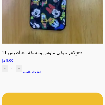
كفر ميكي ماوس ومسكة مغناطيس 11pro
5,00
د.إ
-
+
اضف الى السلة