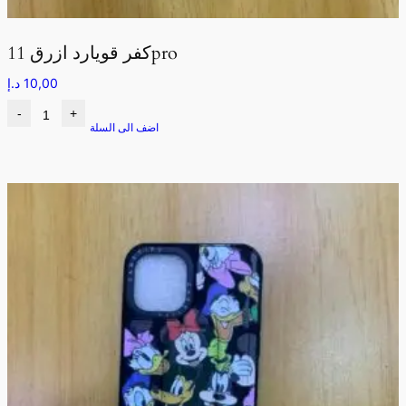
كفر قويارد ازرق 11pro
10,00
د.إ
-
+
اضف الى السلة