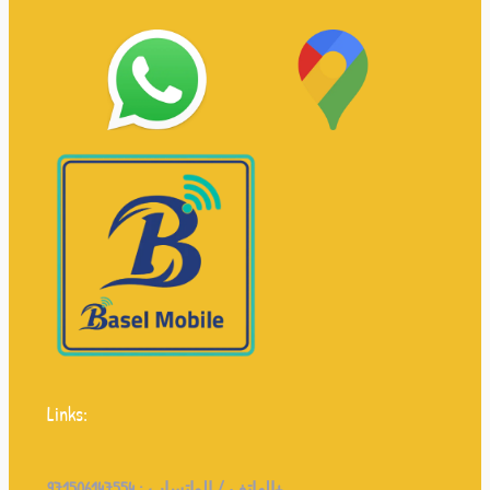
Links:
971506147554+
الهاتف / الواتساب :