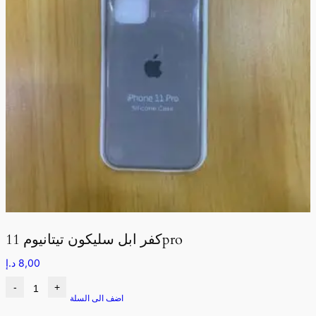
كفر ابل سليكون تيتانيوم 11pro
8,00
د.إ
-
+
اضف الى السلة