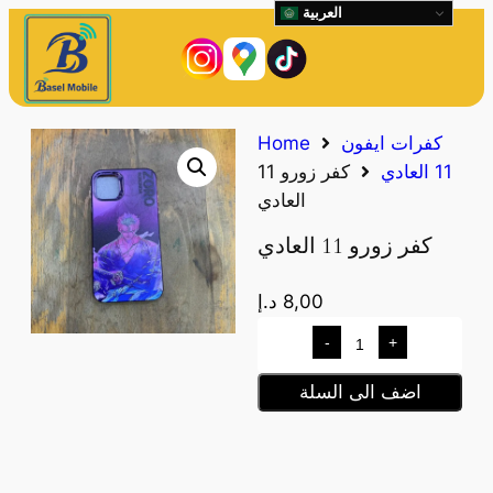
العربية
كفرات ايفون
Home
11 العادي
كفر زورو 11
العادي
كفر زورو 11 العادي
8,00
د.إ
-
+
اضف الى السلة