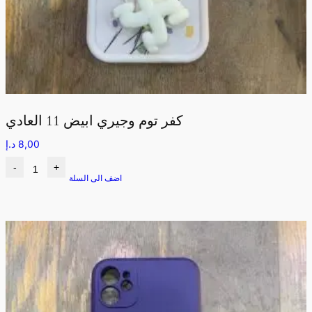
كفر توم وجيري ابيض 11 العادي
8,00
د.إ
-
+
اضف الى السلة