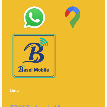
Links:
971506147554+
الهاتف / الواتساب :