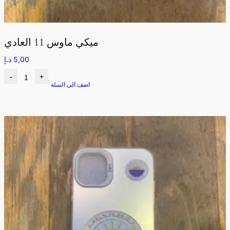
ميكي ماوس 11 العادي
5,00
د.إ
-
+
اضف الى السلة