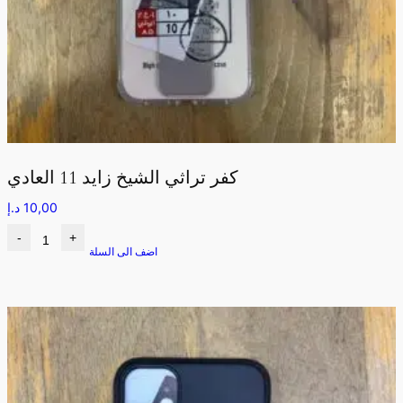
كفر تراثي الشيخ زايد 11 العادي
10,00
د.إ
-
+
اضف الى السلة