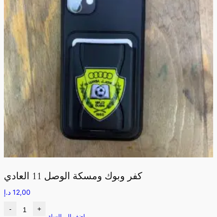
كفر وبوك ومسكة الوصل 11 العادي
12,00
د.إ
-
+
اضف الى السلة