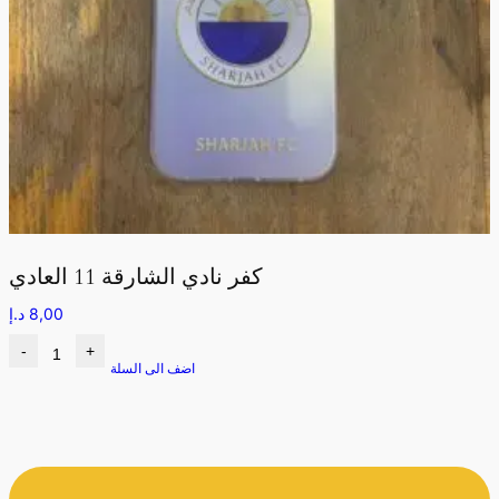
كفر نادي الشارقة 11 العادي
8,00
د.إ
-
+
اضف الى السلة