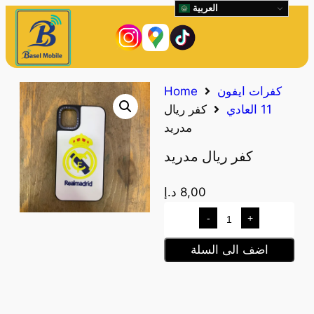
العربية
كفرات ايفون
Home
11 العادي
كفر ريال
مدريد
كفر ريال مدريد
8,00
د.إ
-
+
اضف الى السلة