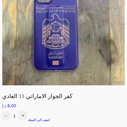
كفر الجواز الاماراتي 11 العادي
8,00
د.إ
-
+
اضف الى السلة