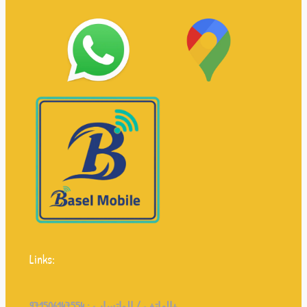
Links:
971506147554+
الهاتف / الواتساب :