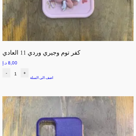
كفر توم وجيري وردي 11 العادي
8,00
د.إ
-
+
اضف الى السلة