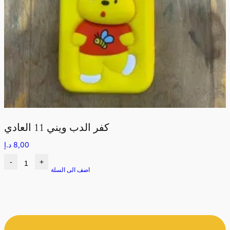
كفر الدب ويني 11 العادي
8,00
د.إ
-
+
اضف الى السلة