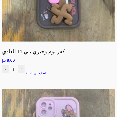
كفر توم وجيري بني 11 العادي
8,00
د.إ
-
+
اضف الى السلة