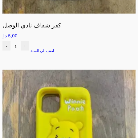
كفر شفاف نادي الوصل
5,00
د.إ
-
+
اضف الى السلة