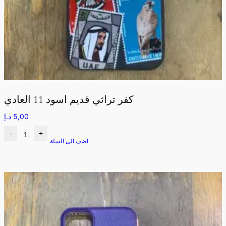
كفر تراثي قديم اسود 11 العادي
5,00
د.إ
-
+
اضف الى السلة