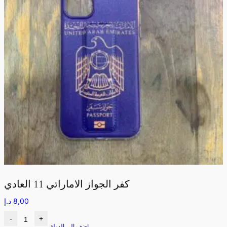
كفر الجواز الاماراتي 11 العادي
8,00
د.إ
-
+
اضف الى السلة