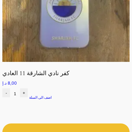
كفر نادي الشارقة 11 العادي
8,00
د.إ
-
+
اضف الى السلة