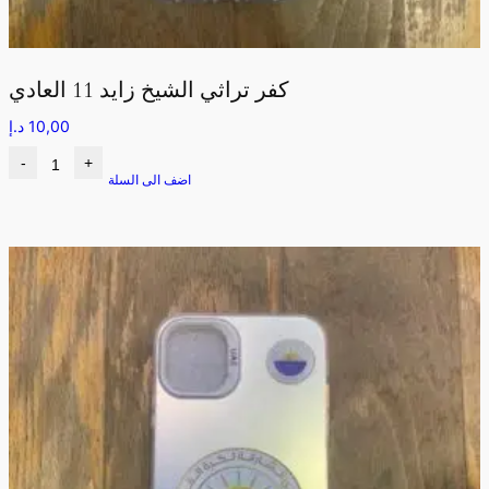
كفر تراثي الشيخ زايد 11 العادي
10,00
د.إ
-
+
اضف الى السلة