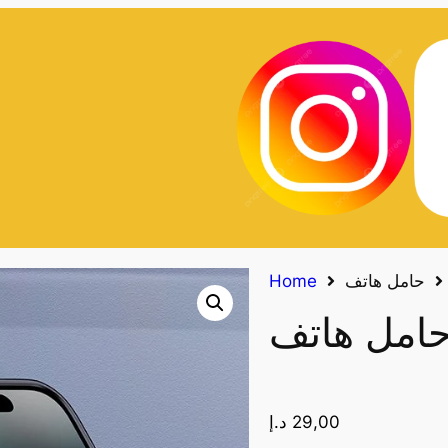
Home
29,00
د.إ