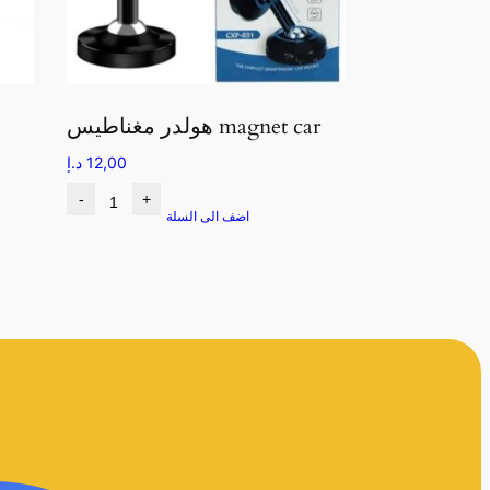
هولدر مغناطيس magnet car
12,00
د.إ
-
+
اضف الى السلة