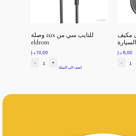
 مكيف
وصلة aux للتايب سي من
لسيارة
eldrom
6,00
د.إ
10,00
د.إ
-
+
-
اضف الى السلة