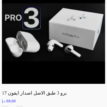
برو 3 طبق الاصل اصدار ايفون 17
59,00
د.إ