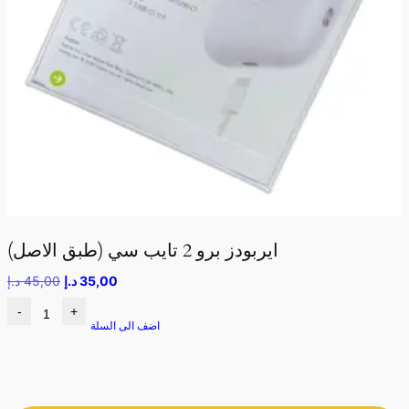
ايربودز برو 2 تايب سي (طبق الاصل)
35,00
د.إ
45,00
د.إ
-
+
اضف الى السلة