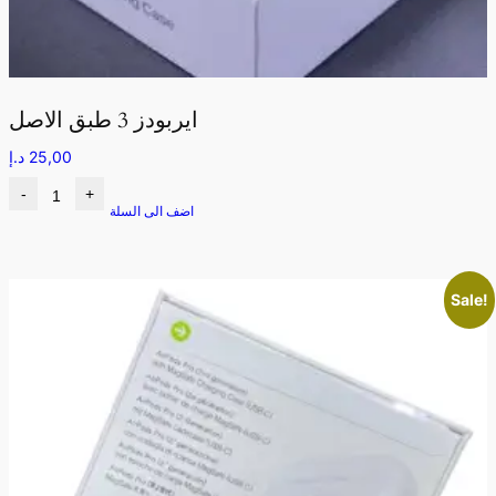
ايربودز 3 طبق الاصل
25,00
د.إ
-
+
اضف الى السلة
Sale!