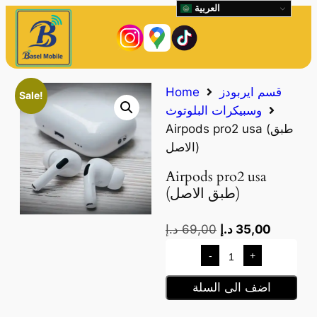
العربية
قسم ايربودز
Home
Sale!
وسبيكرات البلوتوث
Airpods pro2 usa (طبق
الاصل)
Airpods pro2 usa
(طبق الاصل)
35,00
د.إ
69,00
د.إ
-
+
اضف الى السلة