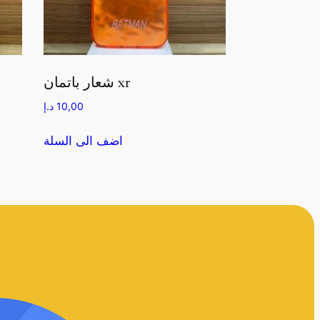
شعار باتمان xr
10,00
د.إ
اضف الى السلة