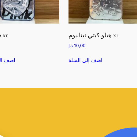
هيلو كيتي تيتانيوم xr
فيكتوريا xr
10,00
د.إ
اضف الى السلة
اضف ال