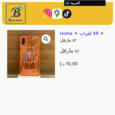
العربية
كفرات XR
Home
مارفل xr
مارفل xr
10,00
د.إ