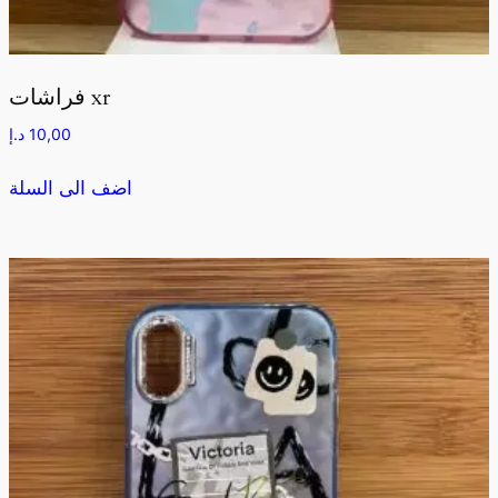
فراشات xr
10,00
د.إ
اضف الى السلة