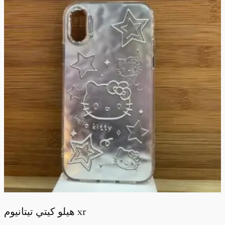
هيلو كيتي تيتانيوم xr