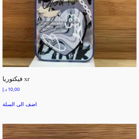
فيكتوريا xr
10,00
د.إ
اضف الى السلة