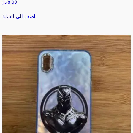
8,00
د.إ
اضف الى السلة