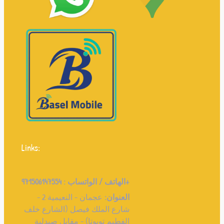
Links:
971506147554+
الهاتف / الواتساب :
العنوان:
عجمان - النعيمية 2 -
شارع الملك فيصل (الشارع خلف
الفطيم تويوتا) - مقابل صيدلية