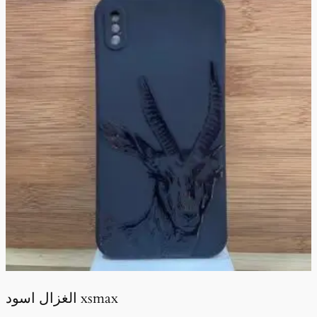
الغزال اسود xsmax