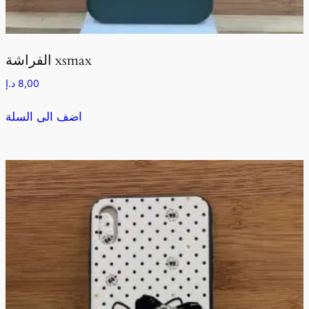
الفراشة xsmax
8,00
د.إ
اضف الى السلة