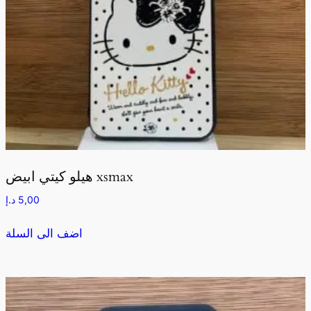
هيلو كيتي ابيض xsmax
5,00
د.إ
اضف الى السلة