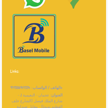
Links:
971506147554+
الهاتف / الواتساب :
العنوان:
عجمان - النعيمية 2 -
شارع الملك فيصل (الشارع خلف
الفطيم تويوتا) - مقابل صيدلية