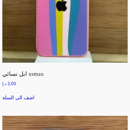
ابل نسائي xsmax
2,00
د.إ
اضف الى السلة