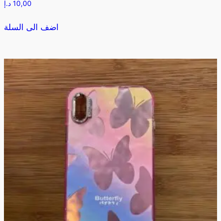
10,00
د.إ
اضف الى السلة