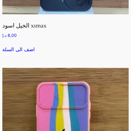
الخيل اسود xsmax
8,00
د.إ
اضف الى السلة