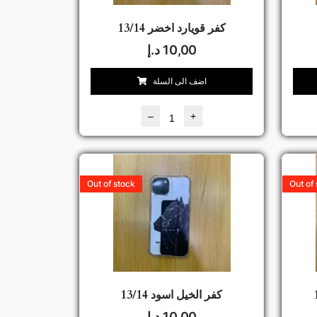
كفر قويارد اخضر 13/14
10,00
د.إ
اضف الى السلة
–
+
Out of stock
Out of
كفر الخيل اسود 13/14
10,00
د.إ