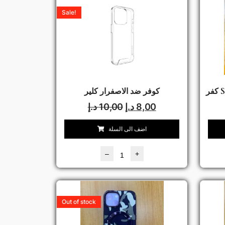
Sale!
كوفر ضد الاصفرار كلير
8,00
د.إ
10,00
د.إ
اضف الى السلة
–
+
Out of stock