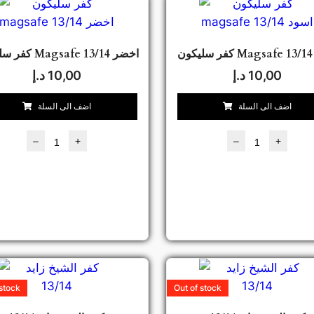
1
كفر سليكون Magsafe اخضر 13/14
10,00
د.إ
10,00
د.إ
اضف الى السلة
اضف الى السلة
–
+
–
+
 stock
Out of stock