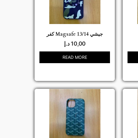
كفر Magsafe جيشي 13/14
10,00
د.إ
READ MORE