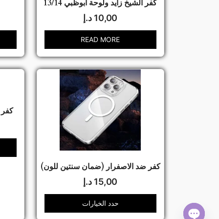
كفر الشيخ زايد ولوحة ابوظبي 13/14
10,00
د.إ
READ MORE
كفر ا
كفر ضد الاصفرار (ضمان سنتين للون)
15,00
د.إ
حدد الخيارات