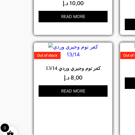
10,00
د.إ
READ MORE
Out of stock
Out of
كفر توم وجيري وردي 13/14
8,00
د.إ
READ MORE
0