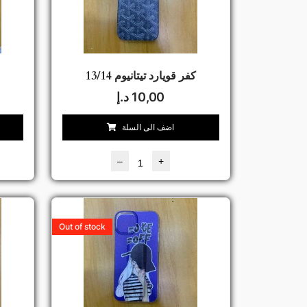
كفر قويارد تيتانيوم 13/14
10,00
د.إ
اضف الى السلة
–
+
Out of stock