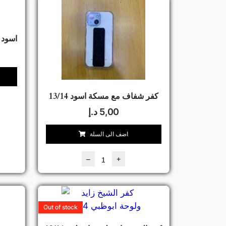
كفر سليكون Magsafe اسود 3/14
كفر شفاف مع مسكة اسود 13/14
5,00
د.إ
اضف الى السلة
–
+
Out of stock