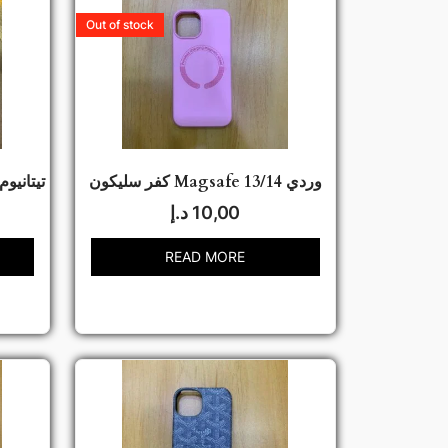
Out of stock
كفر سليكون Magsafe وردي 13/14
كفر Skin Magsafe تيتانيوم 13 الع
10,00
د.إ
READ MORE