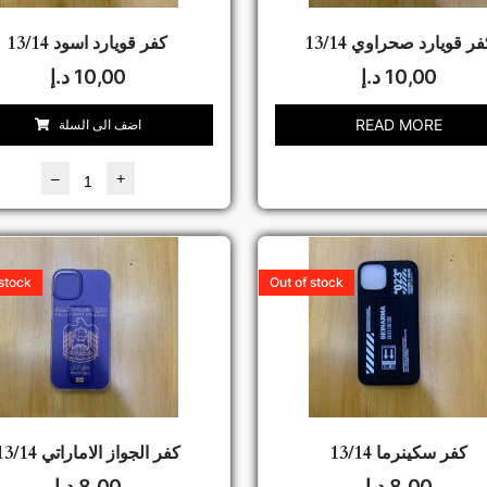
فر قويارد صحراوي 13/14
كفر قويارد اسود 13/14
10,00
د.إ
10,00
د.إ
READ MORE
اضف الى السلة
–
+
 stock
Out of stock
كفر سكينرما 13/14
كفر الجواز الاماراتي 13/14
8,00
د.إ
8,00
د.إ