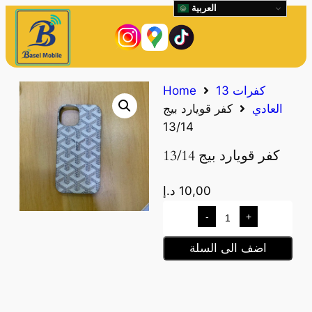
العربية
كفرات 13
Home
العادي
كفر قويارد بيج
13/14
كفر قويارد بيج 13/14
10,00
د.إ
-
+
اضف الى السلة