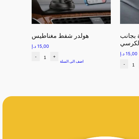
 بجانب
هولدر شفط مغناطيس
لكرسي
15,00
د.إ
15,00
د.إ
-
+
اضف الى السلة
-