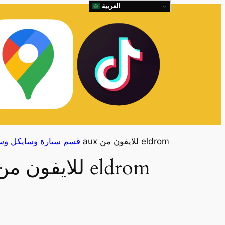
العربية
وصلة aux للايفون من eldrom
قسم سيارة وسايكل وس
وصلة aux للايفون من eldrom