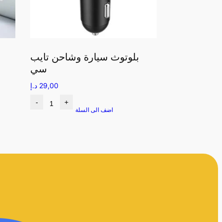
بلوتوث سيارة وشاحن تايب
سي
29,00
د.إ
-
+
اضف الى السلة