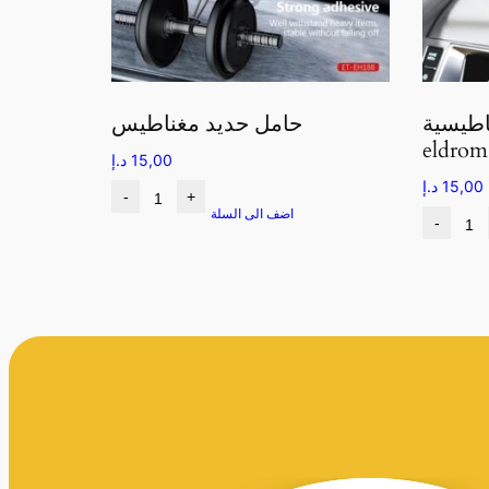
اطيسية
حامل حديد مغناطيس
eldrom
15,00
د.إ
15,00
د.إ
-
+
اضف الى السلة
-