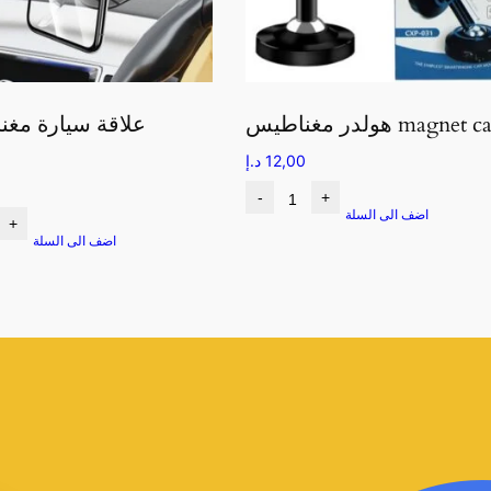
لدر مغناطيس magnet car
علاقة سيارة مغن
12,00
د.إ
-
+
اضف الى السلة
+
اضف الى السلة