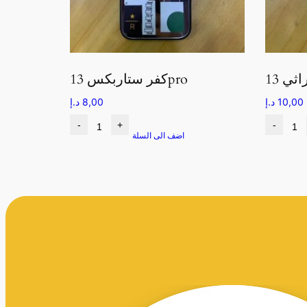
كفر ستاربكس 13pro
10,00
د.إ
8,00
د.إ
-
+
-
اضف الى السلة