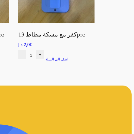
كفر مع مسكة مطاط 13pro
كفر سليكون اب
2,00
د.إ
-
+
اضف الى السلة