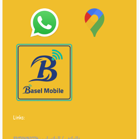
Links:
971506147554+
الهاتف / الواتساب :