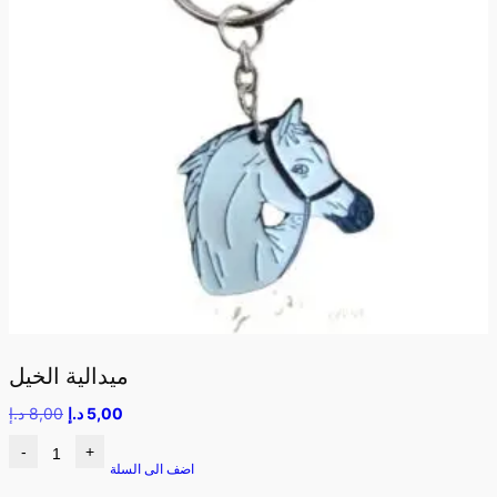
ميدالية الخيل
5,00
د.إ
8,00
د.إ
-
+
اضف الى السلة