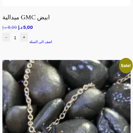
ميدالية GMC ابيض
5,00
د.إ
8,00
د.إ
-
+
اضف الى السلة
Sale!