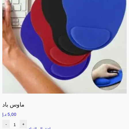
ماوس باد
5,00
د.إ
-
+
اضف الى السلة