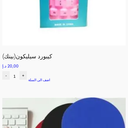
كيبورد سيليكون(بينك)
20,00
د.إ
-
+
اضف الى السلة