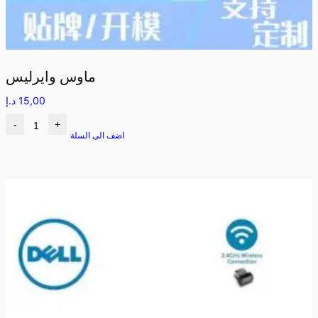
ماوس وايرليس
15,00
د.إ
-
+
اضف الى السلة