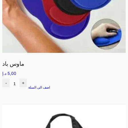
ماوس باد
5,00
د.إ
-
+
اضف الى السلة