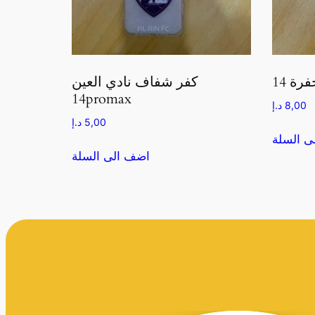
كفر شفاف نادي العين
14promax
8,00
د.إ
5,00
د.إ
ى السلة
اضف الى السلة