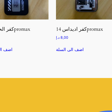
كفر اديداس 14promax
كفر الحفرة 14promax
8,00
د.إ
اضف الى السلة
اضف ال