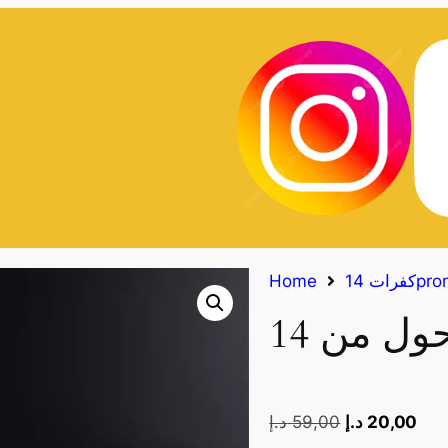
14proma
Home
20,00
د.إ
59,00
د.إ