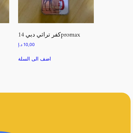
كفر تراثي دبي 14promax
10,00
د.إ
اضف الى السلة