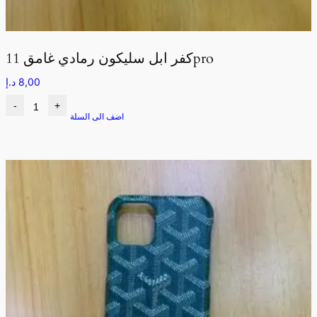
كفر ابل سليكون رمادي غامق 11pro
8,00
د.إ
-
+
اضف الى السلة