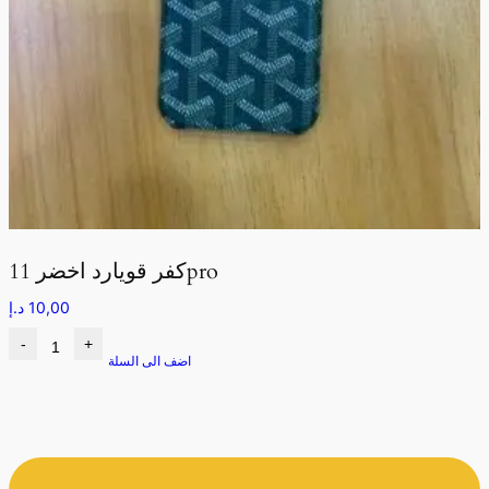
كفر قويارد اخضر 11pro
10,00
د.إ
-
+
اضف الى السلة