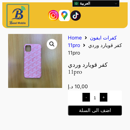
العربية
كفرات ايفون
Home
كفر قويارد وردي
11pro
11pro
كفر قويارد وردي
11pro
10,00
د.إ
-
+
اضف الى السلة