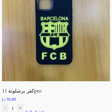
كفر برشلونة 11pro
10,00
د.إ
-
+
اضف الى السلة