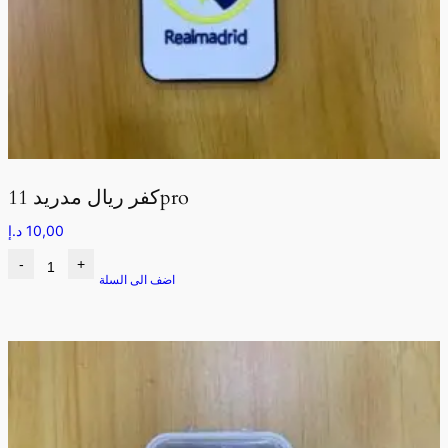
كفر ريال مدريد 11pro
10,00
د.إ
-
+
اضف الى السلة