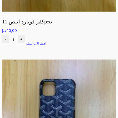
كفر قويارد ابيض 11pro
10,00
د.إ
-
+
اضف الى السلة