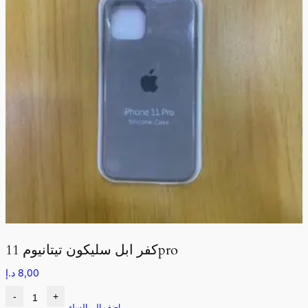
كفر ابل سليكون تيتانيوم 11pro
8,00
د.إ
-
+
اضف الى السلة