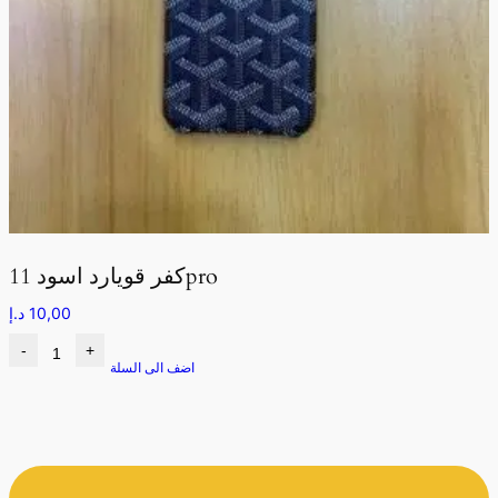
كفر قويارد اسود 11pro
10,00
د.إ
-
+
اضف الى السلة