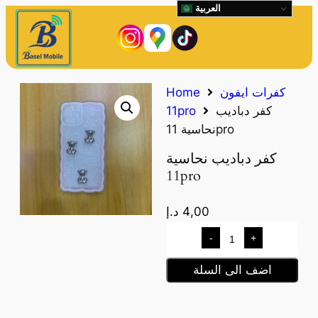
العربية
كفرات ايفون
Home
كفر دباديب
11pro
نحاسية 11pro
كفر دباديب نحاسية
11pro
4,00
د.إ
-
+
اضف الى السلة