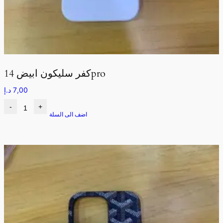
كفر سليكون ابيض 14pro
7,00
د.إ
-
+
اضف الى السلة