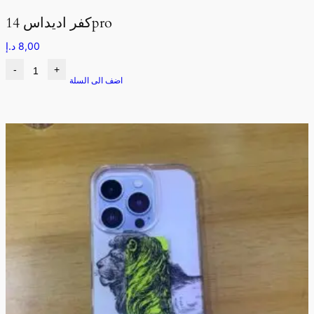
كفر اديداس 14pro
8,00
د.إ
-
+
اضف الى السلة