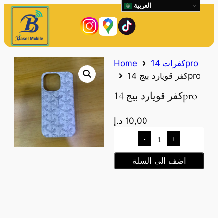
العربية
كفرات 14pro
Home
كفر قويارد بيج 14pro
كفر قويارد بيج 14pro
10,00
د.إ
-
+
اضف الى السلة