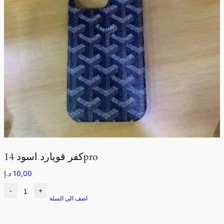
كفر قويارد اسود 14pro
10,00
د.إ
-
+
اضف الى السلة