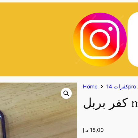
كفرات 14pro
Home
18,00
د.إ