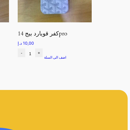
كفر قويارد بيج 14pro
10,00
د.إ
-
+
اضف الى السلة