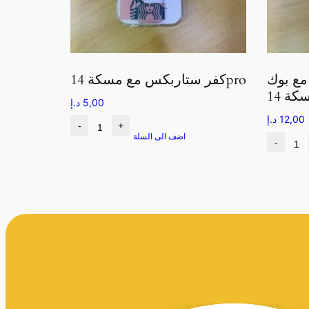
مع بوك
كفر ستاربكس مع مسكة 14pro
5,00
د.إ
12,00
د.إ
-
+
اضف الى السلة
-