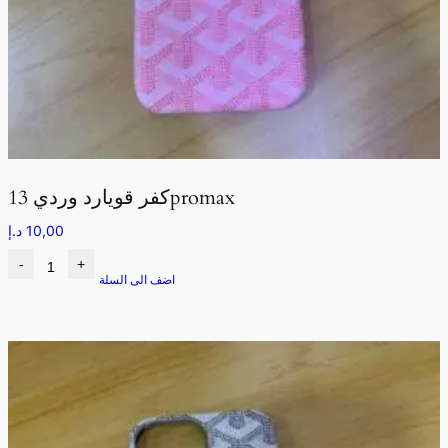
كفر قويارد وردي 13promax
10,00
د.إ
-
+
اضف الى السلة