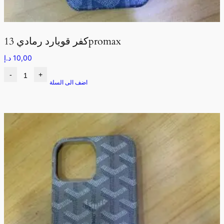
كفر قويارد رمادي 13promax
10,00
د.إ
-
+
اضف الى السلة