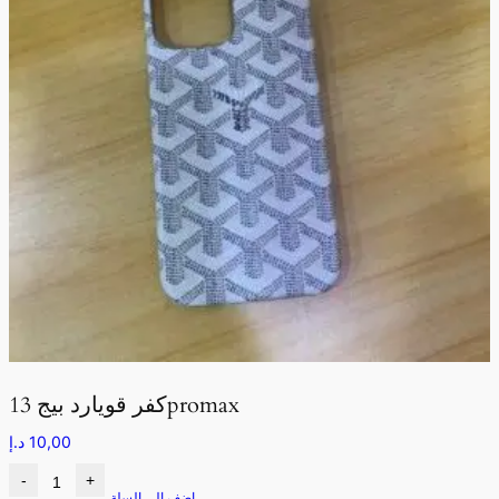
كفر قويارد بيج 13promax
10,00
د.إ
-
+
اضف الى السلة