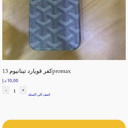
كفر قويارد تيتانيوم 13promax
10,00
د.إ
-
+
اضف الى السلة