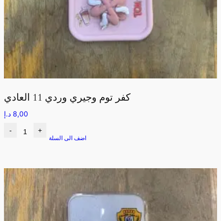
كفر توم وجيري وردي 11 العادي
8,00
د.إ
-
+
اضف الى السلة