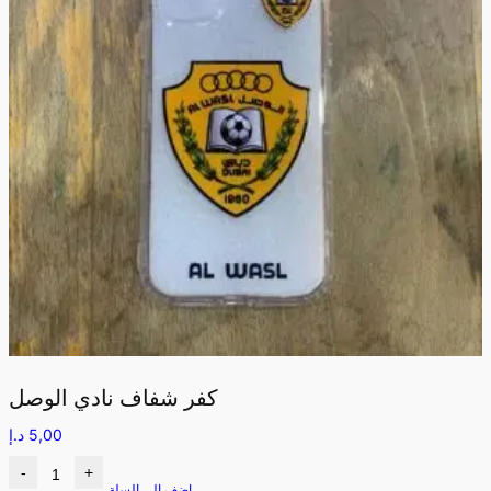
كفر شفاف نادي الوصل
5,00
د.إ
-
+
اضف الى السلة