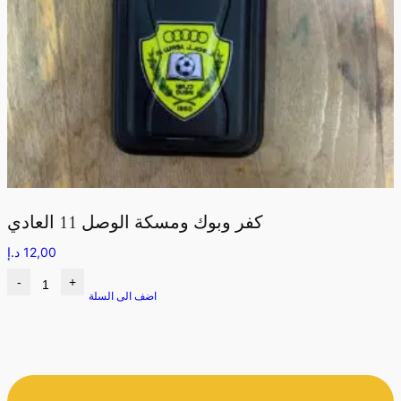
كفر وبوك ومسكة الوصل 11 العادي
12,00
د.إ
-
+
اضف الى السلة