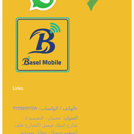
Links:
971506147554+
الهاتف / الواتساب :
العنوان:
عجمان - النعيمية 2 -
شارع الملك فيصل (الشارع خلف
الفطيم تويوتا) - مقابل صيدلية