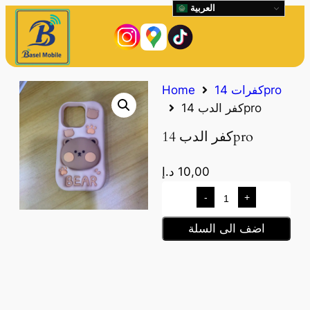
العربية
كفرات 14pro
Home
كفر الدب 14pro
كفر الدب 14pro
10,00
د.إ
-
+
اضف الى السلة