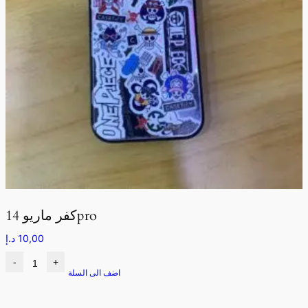
كفر ماريو 14pro
10,00
د.إ
-
+
اضف الى السلة