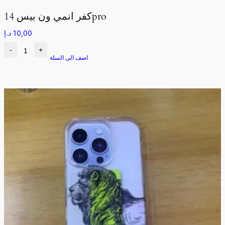
كفر انمي ون بيس 14pro
10,00
د.إ
-
+
اضف الى السلة