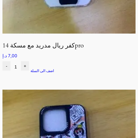
كفر ريال مدريد مع مسكة 14pro
7,00
د.إ
-
+
اضف الى السلة