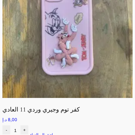
كفر توم وجيري وردي 11 العادي
8,00
د.إ
-
+
اضف الى السلة