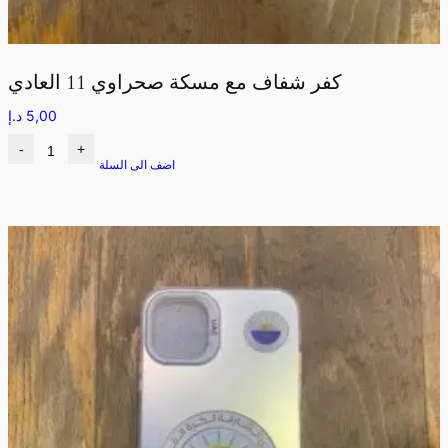
كفر شفاف مع مسكة صحراوي 11 العادي
5,00
د.إ
-
+
اضف الى السلة