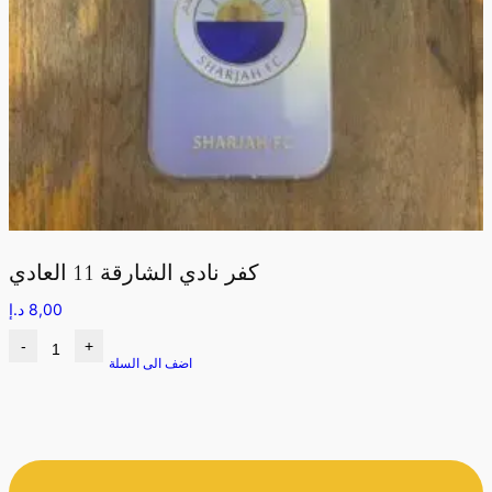
كفر نادي الشارقة 11 العادي
8,00
د.إ
-
+
اضف الى السلة