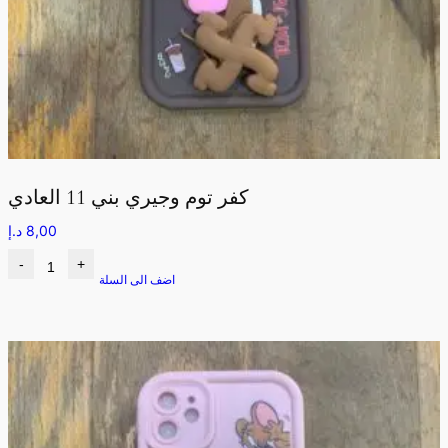
كفر توم وجيري بني 11 العادي
8,00
د.إ
-
+
اضف الى السلة