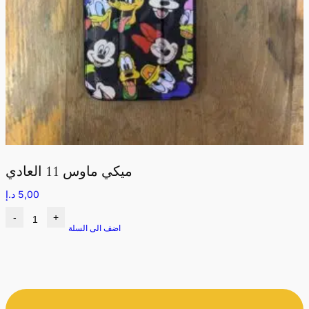
ميكي ماوس 11 العادي
5,00
د.إ
-
+
اضف الى السلة