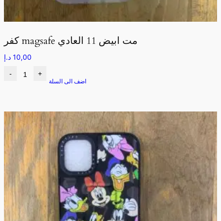
كفر magsafe مت ابيض 11 العادي
10,00
د.إ
-
+
اضف الى السلة