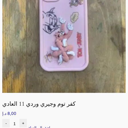
كفر توم وجيري وردي 11 العادي
8,00
د.إ
-
+
اضف الى السلة