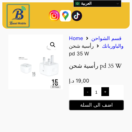
العربية
قسم الشواحن
Home
والباوربانك
رأسية شحن
pd 35 W
رأسية شحن pd 35 W
19,00
د.إ
-
+
اضف الى السلة