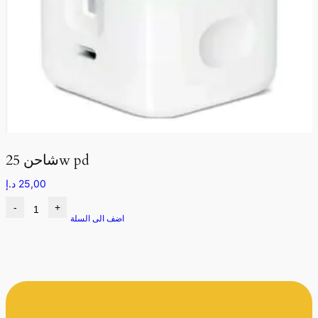
شاحن 25w pd
25,00
د.إ
-
+
اضف الى السلة