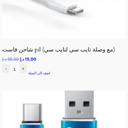
شاحن فاست pd (مع وصلة تايب سي لتايب سي)
15,00
د.إ
35,00
د.إ
-
+
اضف الى السلة