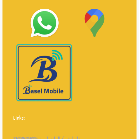
Links:
971506147554+
الهاتف / الواتساب :