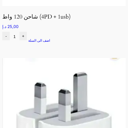
شاحن 120 واط (4PD + 1usb)
25,00
د.إ
-
+
اضف الى السلة