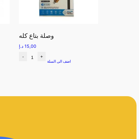
وصلة بتاع كله
15,00
د.إ
-
+
اضف الى السلة