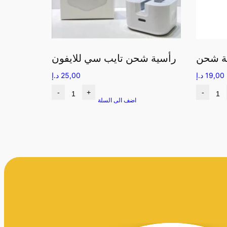
رأسية شحن تايب سي للايفون
19,00
د.إ
25,00
د.إ
-
+
-
اضف الى السلة