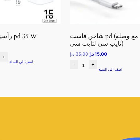
شاحن فاست pd (مع وصلة
رأسية شحن pd 35 W
تايب سي لتايب سي)
15,00
د.إ
35,00
د.إ
+
اضف الى السلة
-
+
اضف الى السلة