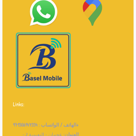
Links:
971506147554+
الهاتف / الواتساب :
العنوان:
عجمان - النعيمية 2 -