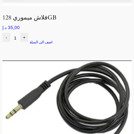
فلاش ميموري 128GB
35,00
د.إ
-
+
اضف الى السلة