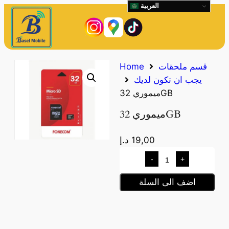
العربية
قسم ملحقات
Home
يجب ان تكون لديك
ميموري 32GB
ميموري 32GB
19,00
د.إ
-
+
اضف الى السلة