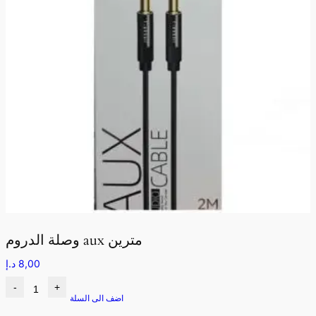
وصلة الدروم aux مترين
8,00
د.إ
-
+
اضف الى السلة