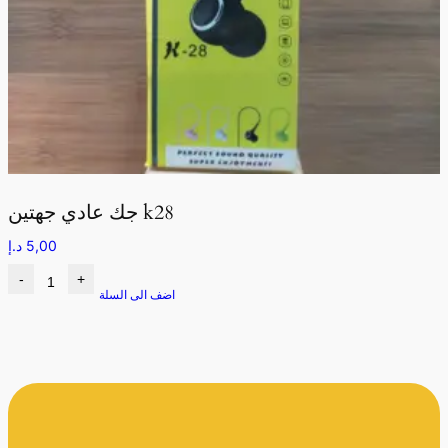
جك عادي جهتين k28
5,00
د.إ
-
+
اضف الى السلة