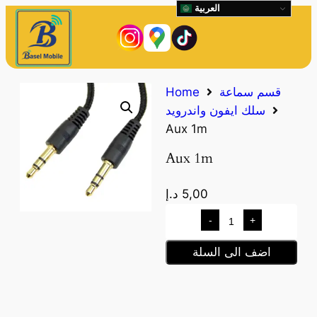
العربية
قسم سماعة
Home
سلك ايفون واندرويد
Aux 1m
Aux 1m
5,00
د.إ
-
+
اضف الى السلة